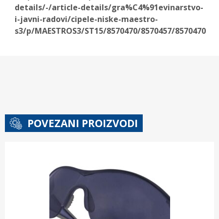
details/-/article-details/gra%C4%91evinarstvo-
i-javni-radovi/cipele-niske-maestro-
s3/p/MAESTROS3/ST15/8570470/8570457/8570470
POVEZANI PROIZVODI