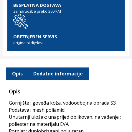
BESPLATNA DOSTAVA
za narudžbe preko 300 KM
OBEZBJEĐEN SERVIS
originalni dijelovi
Opis
Dodatne informacije
Opis
Gornjište : goveđa koža, vodoodbojna obrada S3.
Podstava : mesh poliamid.
Unutarnji uložak: unaprijed oblikovan, na vađenje :
poliester na materijalu EVA.
Potplat : duplobrizgani poliuretan.