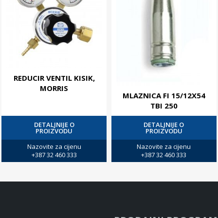
REDUCIR VENTIL KISIK,
MORRIS
MLAZNICA FI 15/12X54
TBI 250
DETALJNIJE O
DETALJNIJE O
PROIZVODU
PROIZVODU
Nazovite za cijenu
Nazovite za cijenu
+387 32 460 333
+387 32 460 333