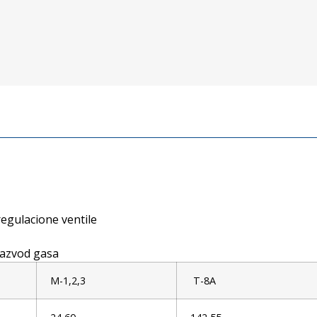
regulacione ventile
razvod gasa
M-1,2,3
T-8A