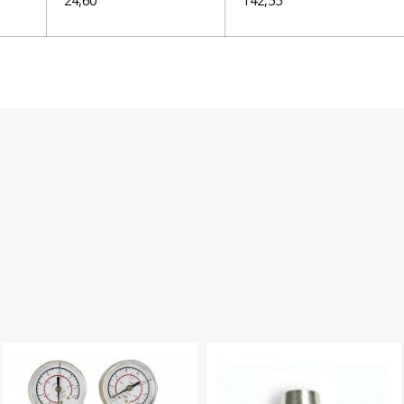
24,60
142,55