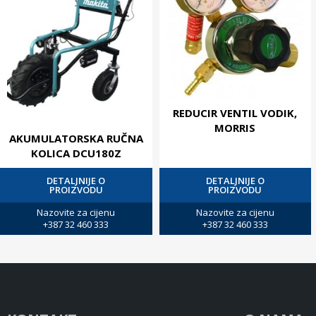
REDUCIR VENTIL VODIK,
MORRIS
AKUMULATORSKA RUČNA
KOLICA DCU180Z
DETALJNIJE O
DETALJNIJE O
PROIZVODU
PROIZVODU
Nazovite za cijenu
Nazovite za cijenu
+387 32 460 333
+387 32 460 333