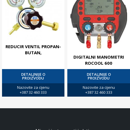
REDUCIR VENTIL PROPAN-
BUTAN,
DIGITALNI MANOMETRI
ROCOOL 600
DETALJNIJE O
DETALJNIJE O
PROIZVODU
PROIZVODU
Nazovite za cijenu
Nazovite za cijenu
+387 32 460 333
+387 32 460 333