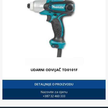
UDARNI ODVIJAČ TD0101F
DETALJNIJE O PROIZVODU
Nazovite za cijenu
+387 32 460 333