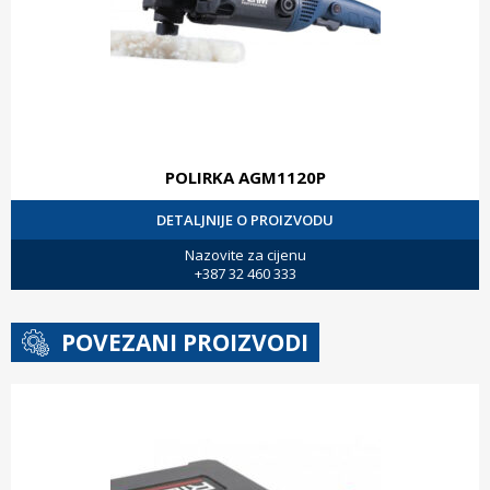
POLIRKA AGM1120P
DETALJNIJE O PROIZVODU
Nazovite za cijenu
+387 32 460 333
POVEZANI PROIZVODI