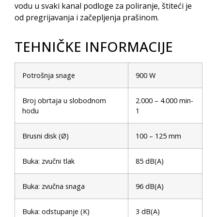
vodu u svaki kanal podloge za poliranje, štiteći je
od pregrijavanja i začepljenja prašinom.
TEHNIČKE INFORMACIJE
Potrošnja snage
900 W
Broj obrtaja u slobodnom
2.000 – 4.000 min-
hodu
1
Brusni disk (Ø)
100 – 125 mm
Buka: zvučni tlak
85 dB(A)
Buka: zvučna snaga
96 dB(A)
Buka: odstupanje (K)
3 dB(A)