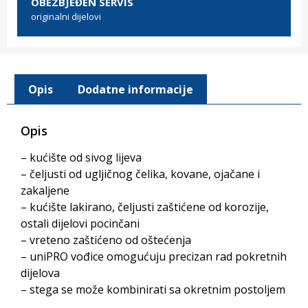
OBEZBJEĐEN SERVIS
originalni dijelovi
Opis
Dodatne informacije
Opis
– kućište od sivog lijeva
– čeljusti od ugljičnog čelika, kovane, ojačane i
zakaljene
– kućište lakirano, čeljusti zaštićene od korozije,
ostali dijelovi pocinčani
– vreteno zaštićeno od oštećenja
– uniPRO vođice omogućuju precizan rad pokretnih
dijelova
– stega se može kombinirati sa okretnim postoljem