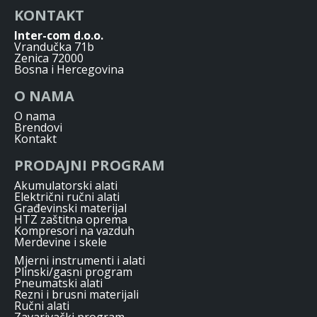
KONTAKT
Inter-com d.o.o.
Vrandučka 71b
Zenica 72000
Bosna i Hercegovina
O NAMA
O nama
Brendovi
Kontakt
PRODAJNI PROGRAM
Akumulatorski alati
Električni ručni alati
Građevinski materijal
HTZ zaštitna oprema
Kompresori na vazduh
Merdevine i skele
Mjerni instrumenti i alati
Plinski/gasni program
Pneumatski alati
Rezni i brusni materijali
Ručni alati