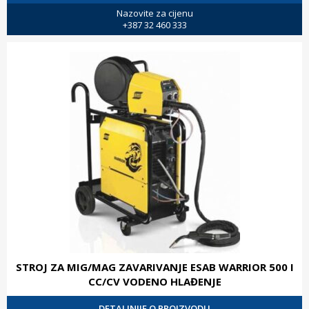
Nazovite za cijenu
+387 32 460 333
STROJ ZA MIG/MAG ZAVARIVANJE ESAB WARRIOR 500 I
CC/CV VODENO HLAĐENJE
DETALJNIJE O PROIZVODU