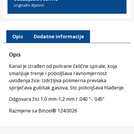
originalni dijelovi
Opis
Dodatne informacije
Opis
Kanal je izrađen od polirane čelične spirale, koja
smanjuje trenje i poboljšava ravnomjernost
uvođenja žice. Izdržljiva polimerna prevlaka
spriječava gubitak gasova, što poboljšava hlađenje.
Odgovara žici 1,0 mm-1,2 mm / .040 “-. 045”
Razmjene sa Binzel® 124.0026