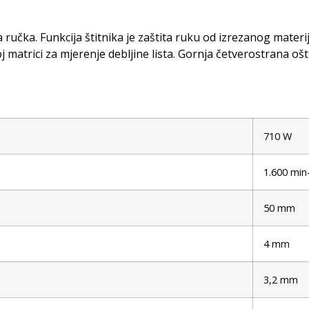
ka. Funkcija štitnika je zaštita ruku od izrezanog materija
matrici za mjerenje debljine lista. Gornja četverostrana ošt
710 W
1.600 min
50 mm
4 mm
3,2 mm