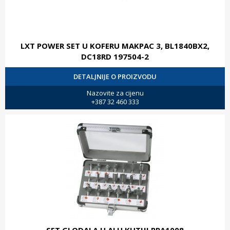
LXT POWER SET U KOFERU MAKPAC 3, BL1840BX2,
DC18RD 197504-2
DETALJNIJE O PROIZVODU
Nazovite za cijenu
+387 32 460 333
SET GLODALA U ALU KUTIJI PRA1008