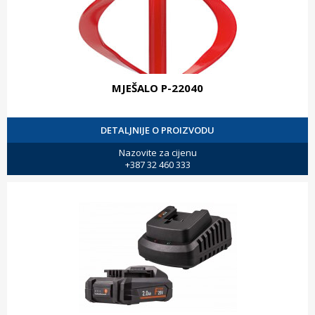
MJEŠALO P-22040
DETALJNIJE O PROIZVODU
Nazovite za cijenu
+387 32 460 333