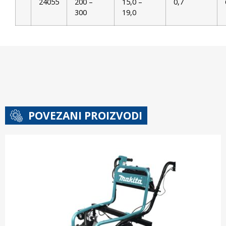
24055
200 –
15,0 –
0,7
300
19,0
POVEZANI PROIZVODI