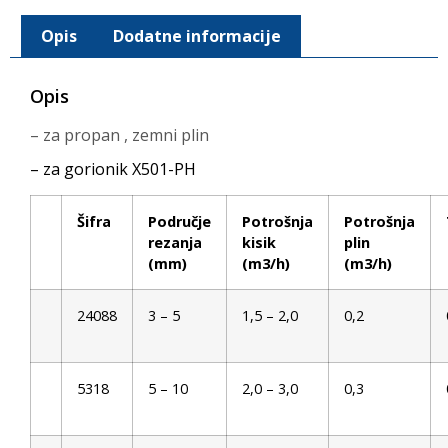
Opis
Dodatne informacije
Opis
– za propan , zemni plin
– za gorionik X501-PH
Šifra
Područje
Potrošnja
Potrošnja
rezanja
kisik
plin
(mm)
(m3/h)
(m3/h)
24088
3 – 5
1,5 – 2,0
0,2
5318
5 – 10
2,0 – 3,0
0,3