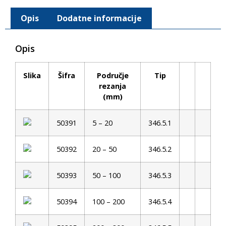
Opis
Dodatne informacije
Opis
Slika
Šifra
Područje
Tip
rezanja
(mm)
50391
5 – 20
346.5.1
50392
20 – 50
346.5.2
50393
50 – 100
346.5.3
50394
100 – 200
346.5.4