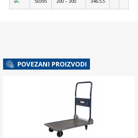
50395
200 – 300
346.5.5
POVEZANI PROIZVODI