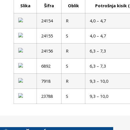
Slika
Šifra
Oblik
Potrošnja kisik 
24154
R
4,0 – 4,7
24155
S
4,0 – 4,7
24156
R
6,3 – 7,3
6892
S
6,3 – 7,3
7918
R
9,3 – 10,0
23788
S
9,3 – 10,0