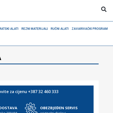
ATSKI ALATI
REZNI MATERIJALI
RUČNI ALATI
ZAVARIVAČKI PROGRAM
A
vite za cijenu +387 32 460 333
 DOSTAVA
OBEZBJEĐEN SERVIS
reko 300 KM
originalni dijelovi