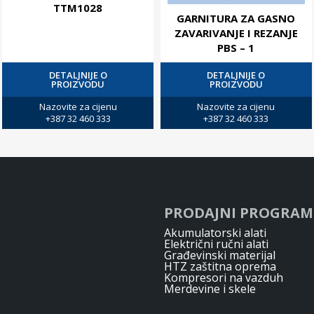
TTM1028
GARNITURA ZA GASNO
ZAVARIVANJE I REZANJE
PBS – 1
DETALJNIJE O
DETALJNIJE O
PROIZVODU
PROIZVODU
Nazovite za cijenu
Nazovite za cijenu
+387 32 460 333
+387 32 460 333
PRODAJNI PROGRAM
Akumulatorski alati
Električni ručni alati
Građevinski materijal
HTZ zaštitna oprema
Kompresori na vazduh
Merdevine i skele