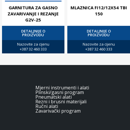
GARNITURA ZA GASNO
MLAZNICA FI12/12X54 TBI
ZAVARIVANJE I REZANJE
150
G2V-25
DETALJNIJE O
DETALJNIJE O
PROIZVODU
PROIZVODU
Nazovite za cijenu
Nazovite za cijenu
+387 32 460 333
+387 32 460 333
Mjerni instrumenti i alati
Plinski/gasni program
Pneumatski alati
Rezni i brusni materijali
Ručni alati
Zavarivački program