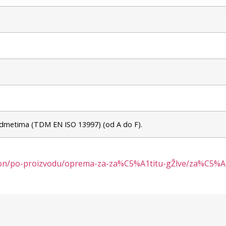
edmetima (TDM EN ISO 13997) (od A do F).
gation/po-proizvodu/oprema-za-za%C5%A1titu-gŽlve/za%C5%