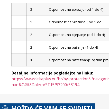
3
Otpornost na abraziju (od 1 do 4)
1
Odpornost na vreznine ( od 1 do 5)
2
Otpornost na cijepanje (od 1 do 4)
2
Otpornost na bušenje (1 do 4)
X
Otpornost na razrezivanje oštrim pr
Detaljne informacije pogledajte na linku:
https://www.deltaplus.eu/hr/by-protection/-/navi
nao%C4%8Dale/p/ST15/53200/53194
MOŽDA ĆE VAM SE SVIDJETI