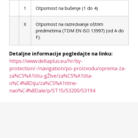
1
Otpornost na bušenje (1 do 4)
X
Otpornost na razrezivanje oštrim
predmetima (TDM EN ISO 13997) (od A do
F).
Detaljne informacije pogledajte na linku:
https://www.deltaplus.eu/hr/by-
protection/-/navigation/po-proizvodu/oprema-za-
za%C5%A1titu-gŽlve/za%C5%A1tita-
o%C4%8Diju/za%C5%A1titne-
nao%C4%8Dale/p/ST15/53200/53194