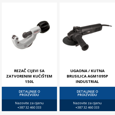
REZAČ CIJEVI SA
UGAONA / KUTNA
ZATVORENIM KUĆIŠTEM
BRUSILICA AGM1095P
150L
INDUSTRIAL
DETALJNIJE O
DETALJNIJE O
PROIZVODU
PROIZVODU
Nazovite za cijenu
Nazovite za cijenu
+387 32 460 333
+387 32 460 333