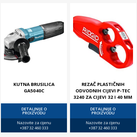
KUTNA BRUSILICA
REZAČ PLASTIČNIH
GA5040C
ODVODNIH CIJEVI P-TEC
3240 ZA CIJEVI 32 I 40 MM
DETALJNIJE O
DETALJNIJE O
PROIZVODU
PROIZVODU
Nazovite za cijenu
Nazovite za cijenu
+387 32 460 333
+387 32 460 333