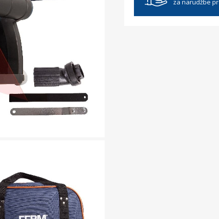
za narudžbe p