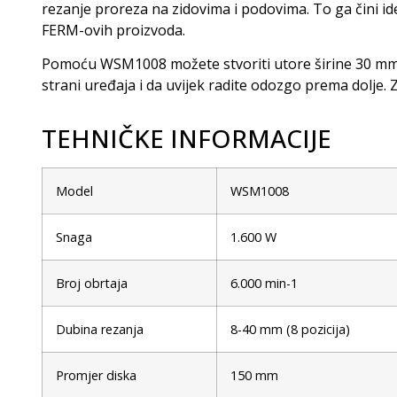
rezanje proreza na zidovima i podovima. To ga čini i
FERM-ovih proizvoda.
Pomoću WSM1008 možete stvoriti utore širine 30 mm, a 
strani uređaja i da uvijek radite odozgo prema dolj
TEHNIČKE INFORMACIJE
Model
WSM1008
Snaga
1.600 W
Broj obrtaja
6.000 min-1
Dubina rezanja
8-40 mm (8 pozicija)
Promjer diska
150 mm