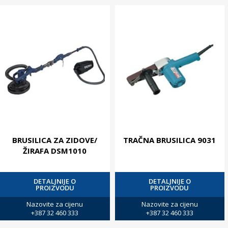
BRUSILICA ZA ZIDOVE/
TRAČNA BRUSILICA 9031
ŽIRAFA DSM1010
DETALJNIJE O
DETALJNIJE O
PROIZVODU
PROIZVODU
Nazovite za cijenu
Nazovite za cijenu
+387 32 460 333
+387 32 460 333