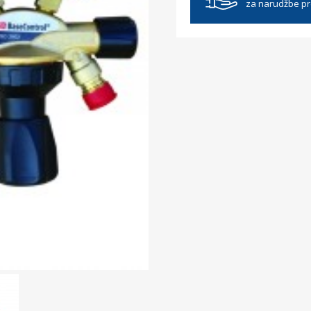
za narudžbe p