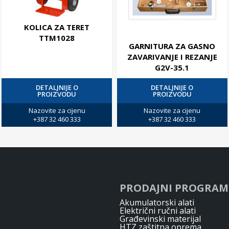
KOLICA ZA TERET
TTM1028
GARNITURA ZA GASNO
ZAVARIVANJE I REZANJE
G2V-35.1
DETALJNIJE O
DETALJNIJE O
PROIZVODU
PROIZVODU
Nazovite za cijenu
Nazovite za cijenu
+387 32 460 333
+387 32 460 333
PRODAJNI PROGRAM
Akumulatorski alati
Električni ručni alati
Građevinski materijal
HTZ zaštitna oprema