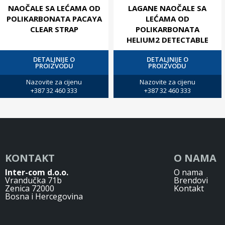
NAOČALE SA LEĆAMA OD
LAGANE NAOČALE SA
POLIKARBONATA PACAYA
LEĆAMA OD
CLEAR STRAP
POLIKARBONATA
HELIUM2 DETECTABLE
DETALJNIJE O
DETALJNIJE O
PROIZVODU
PROIZVODU
Nazovite za cijenu
Nazovite za cijenu
+387 32 460 333
+387 32 460 333
KONTAKT
O NAMA
Inter-com d.o.o.
O nama
Vrandučka 71b
Brendovi
Zenica 72000
Kontakt
Bosna i Hercegovina