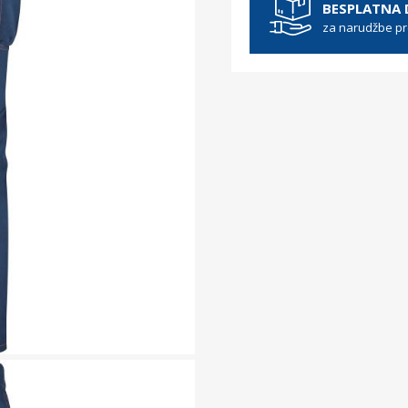
BESPLATNA
za narudžbe p