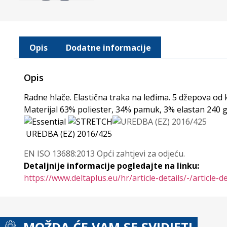
Opis
Dodatne informacije
Opis
Radne hlače. Elastična traka na leđima. 5 džepova od 
Materijal 63% poliester, 34% pamuk, 3% elastan 240 g
UREDBA (EZ) 2016/425
EN ISO 13688:2013 Opći zahtjevi za odjeću.
Detaljnije informacije pogledajte na linku:
https://www.deltaplus.eu/hr/article-details/-/article
MOŽDA ĆE VAM SE SVIDJETI