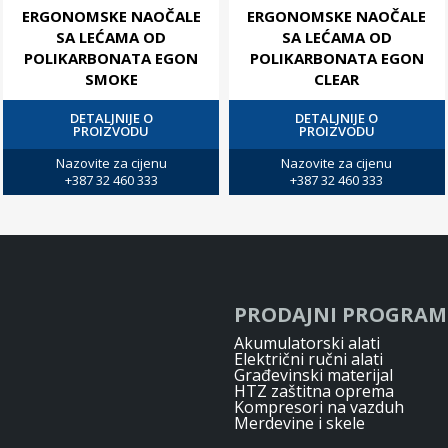
ERGONOMSKE NAOČALE
ERGONOMSKE NAOČALE
SA LEĆAMA OD
SA LEĆAMA OD
POLIKARBONATA EGON
POLIKARBONATA EGON
SMOKE
CLEAR
DETALJNIJE O
DETALJNIJE O
PROIZVODU
PROIZVODU
Nazovite za cijenu
Nazovite za cijenu
+387 32 460 333
+387 32 460 333
PRODAJNI PROGRAM
Akumulatorski alati
Električni ručni alati
Građevinski materijal
HTZ zaštitna oprema
Kompresori na vazduh
Merdevine i skele