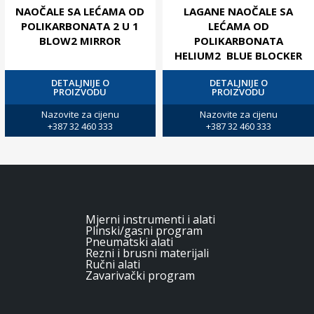
NAOČALE SA LEĆAMA OD
LAGANE NAOČALE SA
POLIKARBONATA 2 U 1
LEĆAMA OD
BLOW2 MIRROR
POLIKARBONATA
HELIUM2 BLUE BLOCKER
DETALJNIJE O
DETALJNIJE O
PROIZVODU
PROIZVODU
Nazovite za cijenu
Nazovite za cijenu
+387 32 460 333
+387 32 460 333
Mjerni instrumenti i alati
Plinski/gasni program
Pneumatski alati
Rezni i brusni materijali
Ručni alati
Zavarivački program