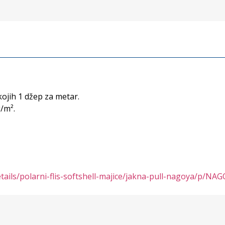
kojih 1 džep za metar.
/m².
-details/polarni-flis-softshell-majice/jakna-pull-nagoya/p/