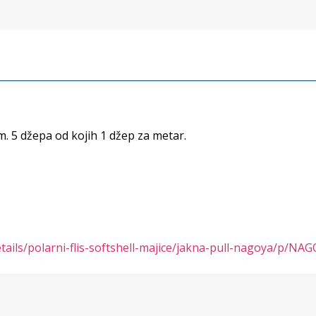
. 5 džepa od kojih 1 džep za metar.
-details/polarni-flis-softshell-majice/jakna-pull-nagoya/p/