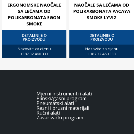
ERGONOMSKE NAOČALE
NAOČALE SA LEĆAMA OD
SA LEĆAMA OD
POLIKARBONATA PACAYA
POLIKARBONATA EGON
SMOKE LYVIZ
SMOKE
DETALJNIJE O
DETALJNIJE O
PROIZVODU
PROIZVODU
Nazovite za cijenu
Nazovite za cijenu
+387 32 460 333
+387 32 460 333
Mjerni instrumenti i alati
Plinski/gasni program
Pneumatski alati
Rezni i brusni materijali
Ručni alati
Zavarivački program