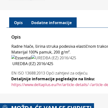
Opis
Dodatne informacije
Opis
Radne hlače, širina struka podesiva elastičnom trakom
Materijal 100% pamuk, 200 g/m².
UREDBA (EZ) 2016/425
EN ISO 13688:2013 Opći zahtjevi za odjeću.
Detaljnije informacije pogledajte na linku:
https://www.deltaplus.eu/hr/article-details/-/article
MOŽDA ĆE VAM SE SVIDJETI