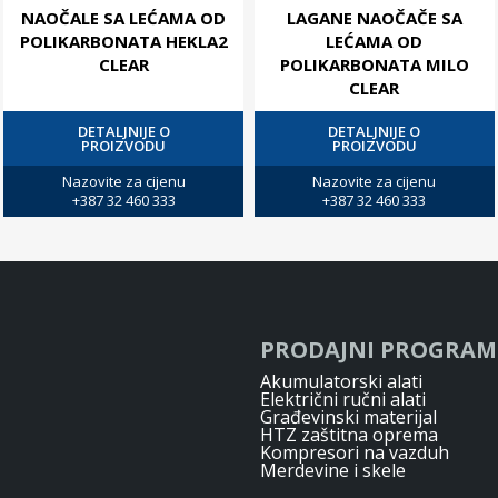
NAOČALE SA LEĆAMA OD
LAGANE NAOČAČE SA
POLIKARBONATA HEKLA2
LEĆAMA OD
CLEAR
POLIKARBONATA MILO
CLEAR
DETALJNIJE O
DETALJNIJE O
PROIZVODU
PROIZVODU
Nazovite za cijenu
Nazovite za cijenu
+387 32 460 333
+387 32 460 333
PRODAJNI PROGRAM
Akumulatorski alati
Električni ručni alati
Građevinski materijal
HTZ zaštitna oprema
Kompresori na vazduh
Merdevine i skele