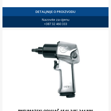
DETALJNIJE O PROIZVODU
Nazovite za cijenu
+387 32 460 333
PNEUMATSKI ODVIJAČ 1541 3/8” 244 NM