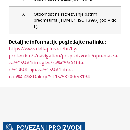
X
Otpornost na razrezivanje oštrim
predmetima (TDM EN ISO 13997) (od A do
F).
Detaljne informacije pogledajte na linku:
https://www.deltaplus.eu/hr/by-
protection/-/navigation/po-proizvodu/oprema-za-
za%C5%A1titu-glve/za%C5%A1tita-
o%C4%8Diju/za%C5%A1titne-
nao%C4%8Dale/p/ST15/53200/53194
POVEZANI PROIZVODI