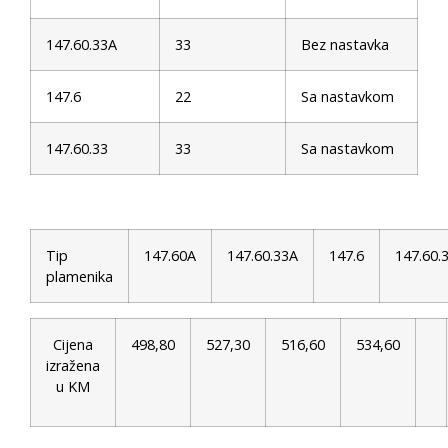
147.60.33A
33
Bez nastavka
147.6
22
Sa nastavkom
147.60.33
33
Sa nastavkom
Tip
147.60A
147.60.33A
147.6
147.60.
plamenika
Cijena
498,80
527,30
516,60
534,60
izražena
u KM