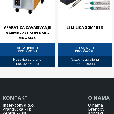
APARAT ZA ZAVARIVANJE
LEMILICA SGM1013
VARMIG 271 SUPERMIG
MIG/MAG
DETALJNIJE O
DETALJNIJE O
PROIZVODU
PROIZVODU
Nazovite za cijenu
Nazovite za cijenu
+387 32 460 333
+387 32 460 333
KONTAKT
O NAMA
Inter-com d.o.o.
O nama
Vrandučka 71b
Brendovi
Zenica 72000
Kontakt