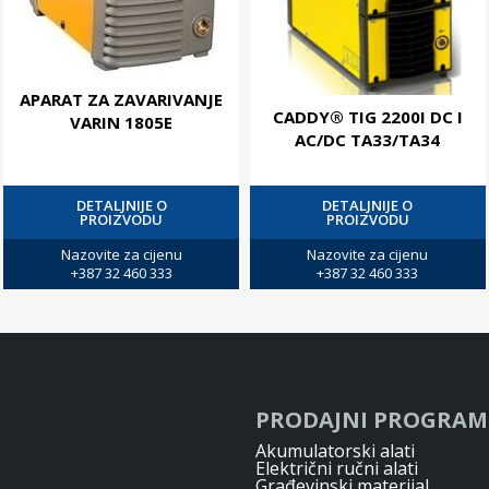
APARAT ZA ZAVARIVANJE
CADDY® TIG 2200I DC I
VARIN 1805E
AC/DC TA33/TA34
DETALJNIJE O
DETALJNIJE O
PROIZVODU
PROIZVODU
Nazovite za cijenu
Nazovite za cijenu
+387 32 460 333
+387 32 460 333
PRODAJNI PROGRAM
Akumulatorski alati
Električni ručni alati
Građevinski materijal