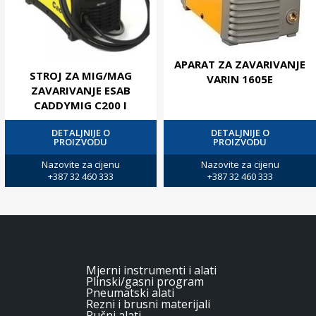
APARAT ZA ZAVARIVANJE
STROJ ZA MIG/MAG
VARIN 1605E
ZAVARIVANJE ESAB
CADDYMIG C200 I
DETALJNIJE O
DETALJNIJE O
PROIZVODU
PROIZVODU
Nazovite za cijenu
Nazovite za cijenu
+387 32 460 333
+387 32 460 333
Mjerni instrumenti i alati
Plinski/gasni program
Pneumatski alati
Rezni i brusni materijali
Ručni alati