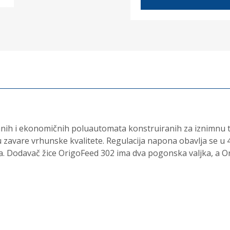
nih i ekonomičnih poluautomata konstruiranih za iznimnu tra
zavare vrhunske kvalitete. Regulacija napona obavlja se u 40 k
a. Dodavač žice OrigoFeed 302 ima dva pogonska valjka, a Or