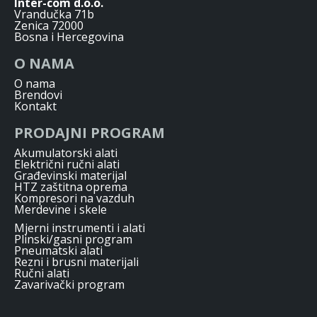
Inter-com d.o.o.
Vrandučka 71b
Zenica 72000
Bosna i Hercegovina
O NAMA
O nama
Brendovi
Kontakt
PRODAJNI PROGRAM
Akumulatorski alati
Električni ručni alati
Građevinski materijal
HTZ zaštitna oprema
Kompresori na vazduh
Merdevine i skele
Mjerni instrumenti i alati
Plinski/gasni program
Pneumatski alati
Rezni i brusni materijali
Ručni alati
Zavarivački program