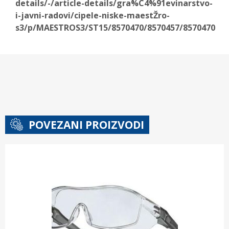
details/-/article-details/gra%C4%91evinarstvo-
i-javni-radovi/cipele-niske-maestŽro-
s3/p/MAESTROS3/ST15/8570470/8570457/8570470
POVEZANI PROIZVODI