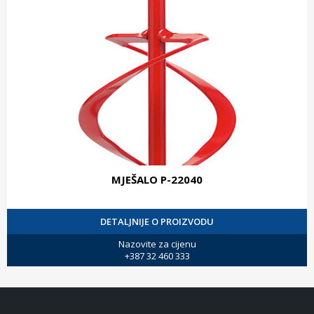
MJEŠALO P-22040
DETALJNIJE O PROIZVODU
Nazovite za cijenu
+387 32 460 333