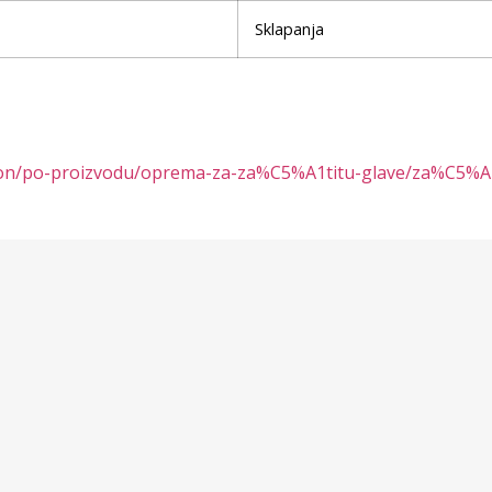
Sklapanja
gation/po-proizvodu/oprema-za-za%C5%A1titu-glave/za%C5%