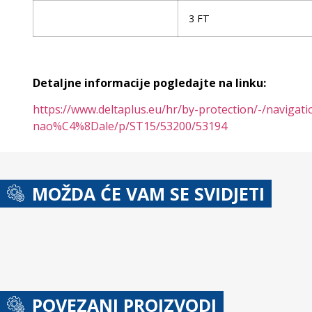
3 FT
Detaljne informacije pogledajte na linku:
https://www.deltaplus.eu/hr/by-protection/-/navi
nao%C4%8Dale/p/ST15/53200/53194
MOŽDA ĆE VAM SE SVIDJETI
POVEZANI PROIZVODI