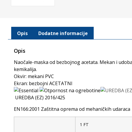
Opis
Dodatne informacije
Opis
Naočale-maska od bezbojnog acetata. Mekan i udoban o
kemikalija.
Okvir: mekani PVC
Ekran: bezbojni ACETATNI
UREDBA (EZ) 2016/425
EN166:2001 Zaštitna oprema od mehaničkih udarac
1 FT