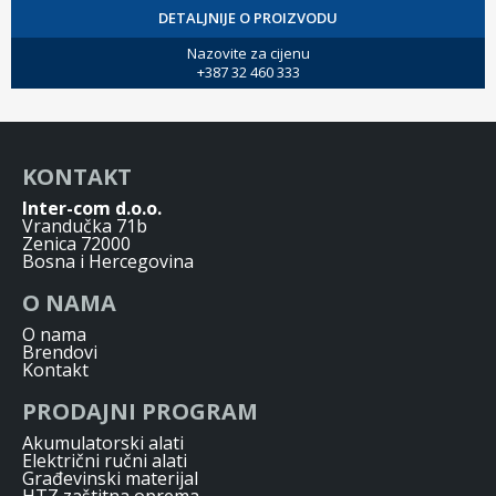
DETALJNIJE O PROIZVODU
Nazovite za cijenu
+387 32 460 333
KONTAKT
Inter-com d.o.o.
Vrandučka 71b
Zenica 72000
Bosna i Hercegovina
O NAMA
O nama
Brendovi
Kontakt
PRODAJNI PROGRAM
Akumulatorski alati
Električni ručni alati
Građevinski materijal
HTZ zaštitna oprema