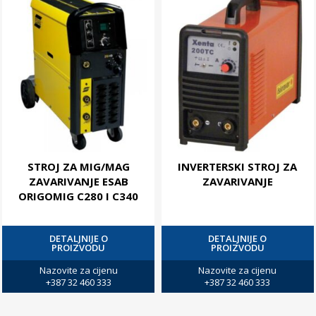
STROJ ZA MIG/MAG
INVERTERSKI STROJ ZA
ZAVARIVANJE ESAB
ZAVARIVANJE
ORIGOMIG C280 I C340
DETALJNIJE O
DETALJNIJE O
PROIZVODU
PROIZVODU
Nazovite za cijenu
Nazovite za cijenu
+387 32 460 333
+387 32 460 333