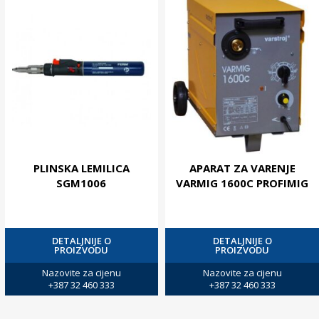
PLINSKA LEMILICA
APARAT ZA VARENJE
SGM1006
VARMIG 1600C PROFIMIG
DETALJNIJE O
DETALJNIJE O
PROIZVODU
PROIZVODU
Nazovite za cijenu
Nazovite za cijenu
+387 32 460 333
+387 32 460 333