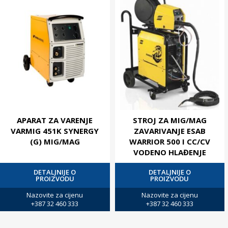
APARAT ZA VARENJE
STROJ ZA MIG/MAG
VARMIG 451K SYNERGY
ZAVARIVANJE ESAB
(G) MIG/MAG
WARRIOR 500 I CC/CV
VODENO HLAĐENJE
DETALJNIJE O
DETALJNIJE O
PROIZVODU
PROIZVODU
Nazovite za cijenu
Nazovite za cijenu
+387 32 460 333
+387 32 460 333