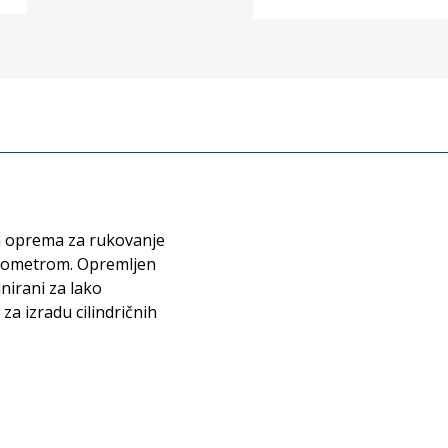
a oprema za rukovanje
ciometrom. Opremljen
irani za lako
za izradu cilindričnih