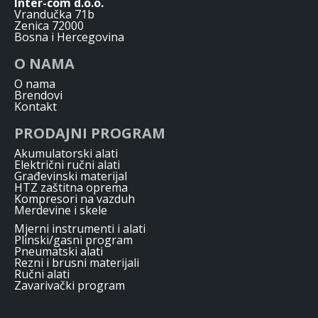
Inter-com d.o.o.
Vrandučka 71b
Zenica 72000
Bosna i Hercegovina
O NAMA
O nama
Brendovi
Kontakt
PRODAJNI PROGRAM
Akumulatorski alati
Električni ručni alati
Građevinski materijal
HTZ zaštitna oprema
Kompresori na vazduh
Merdevine i skele
Mjerni instrumenti i alati
Plinski/gasni program
Pneumatski alati
Rezni i brusni materijali
Ručni alati
Zavarivački program