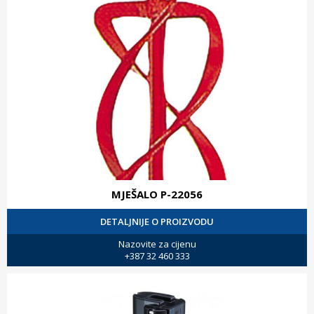
MJEŠALO P-22056
DETALJNIJE O PROIZVODU
Nazovite za cijenu
+387 32 460 333