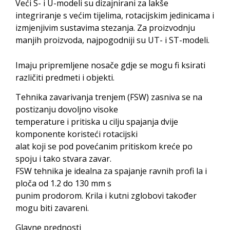
Veći S- i U-modeli su dizajnirani za lakše
integriranje s većim tijelima, rotacijskim jedinicama i
izmjenjivim sustavima stezanja. Za proizvodnju
manjih proizvoda, najpogodniji su UT- i ST-modeli.
Imaju pripremljene nosače gdje se mogu fi ksirati
različiti predmeti i objekti.
Tehnika zavarivanja trenjem (FSW) zasniva se na
postizanju dovoljno visoke
temperature i pritiska u cilju spajanja dvije
komponente koristeći rotacijski
alat koji se pod povećanim pritiskom kreće po
spoju i tako stvara zavar.
FSW tehnika je idealna za spajanje ravnih profi la i
ploča od 1.2 do 130 mm s
punim prodorom. Krila i kutni zglobovi također
mogu biti zavareni.
Glavne prednosti