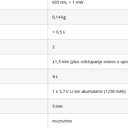
635 nm, < 1 mW
0,14 kg
< 0,5 s
2
±1,5 mm (plus odstupanje ovisno o upo
4 s
1 x 3,7 V Li-Ion akumulator (1250 mAh)
5 min
m/cm/mm