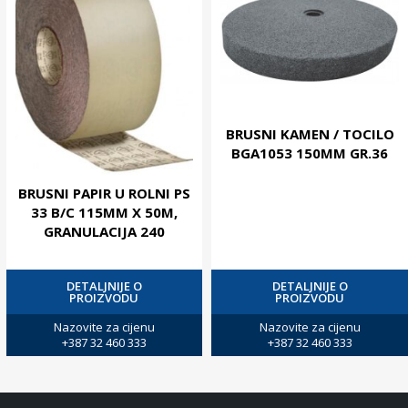
BRUSNI KAMEN / TOCILO
BGA1053 150MM GR.36
BRUSNI PAPIR U ROLNI PS
33 B/C 115MM X 50M,
GRANULACIJA 240
DETALJNIJE O
DETALJNIJE O
PROIZVODU
PROIZVODU
Nazovite za cijenu
Nazovite za cijenu
+387 32 460 333
+387 32 460 333