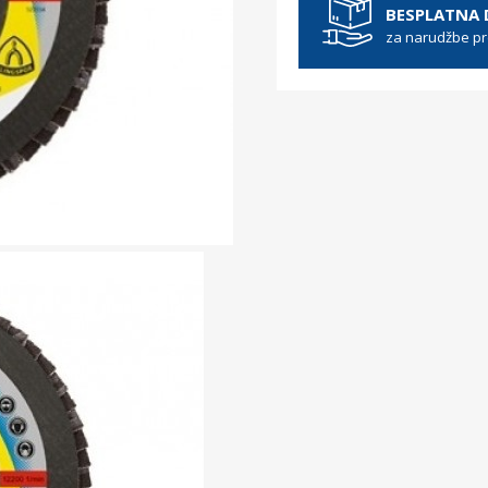
BESPLATNA
za narudžbe p