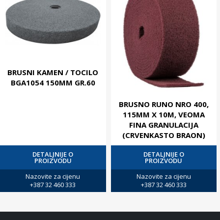
BRUSNI KAMEN / TOCILO
BGA1054 150MM GR.60
BRUSNO RUNO NRO 400,
115MM X 10M, VEOMA
FINA GRANULACIJA
(CRVENKASTO BRAON)
DETALJNIJE O
DETALJNIJE O
PROIZVODU
PROIZVODU
Nazovite za cijenu
Nazovite za cijenu
+387 32 460 333
+387 32 460 333