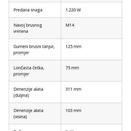
Predana snaga
1.220 W
Navoj brusnog
M14
vretena
Gumeni brusni tanjur,
125 mm
promjer
Lončasta četka,
75 mm
promjer
Dimenzije alata
311 mm
(duljina)
Dimenzije alata
103 mm
(visina)