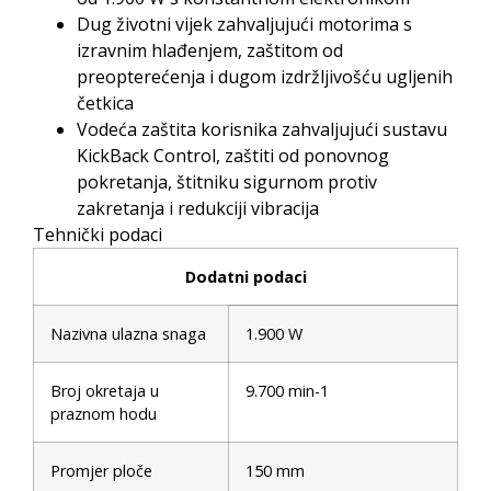
Dug životni vijek zahvaljujući motorima s
izravnim hlađenjem, zaštitom od
preopterećenja i dugom izdržljivošću ugljenih
četkica
Vodeća zaštita korisnika zahvaljujući sustavu
KickBack Control, zaštiti od ponovnog
pokretanja, štitniku sigurnom protiv
zakretanja i redukciji vibracija
Tehnički podaci
Dodatni podaci
Nazivna ulazna snaga
1.900 W
Broj okretaja u
9.700 min-1
praznom hodu
Promjer ploče
150 mm