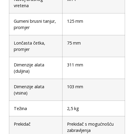
vretena
Gumeni brusni tanjur,
125 mm
promjer
Lončasta četka,
75 mm
promjer
Dimenzije alata
311 mm
(duljina)
Dimenzije alata
103 mm
(visina)
Težina
2,5 kg
Prekidač
Prekidač s mogućnošću
zabravljenja