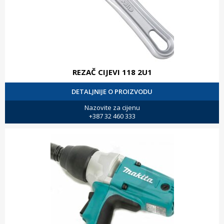
REZAČ CIJEVI 118 2U1
DETALJNIJE O PROIZVODU
Nazovite za cijenu
+387 32 460 333