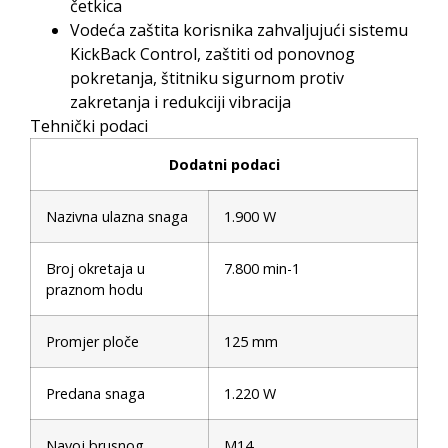
četkica
Vodeća zaštita korisnika zahvaljujući sistemu
KickBack Control, zaštiti od ponovnog
pokretanja, štitniku sigurnom protiv
zakretanja i redukciji vibracija
Tehnički podaci
Dodatni podaci
Nazivna ulazna snaga
1.900 W
Broj okretaja u
7.800 min-1
praznom hodu
Promjer ploče
125 mm
Predana snaga
1.220 W
Navoj brusnog
M14