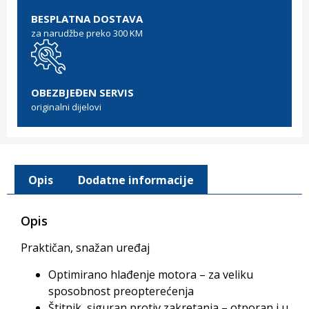
BESPLATNA DOSTAVA
za narudžbe preko 300 KM
OBEZBJEĐEN SERVIS
originalni dijelovi
Opis
Dodatne informacije
Opis
Praktičan, snažan uređaj
Optimirano hlađenje motora – za veliku
sposobnost preopterećenja
Štitnik, siguran protiv zakretanja – otporan i u