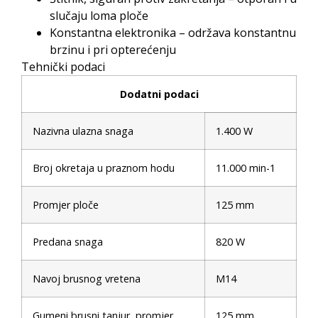
slučaju loma ploče
Konstantna elektronika – održava konstantnu
brzinu i pri opterećenju
Tehnički podaci
Dodatni podaci
Nazivna ulazna snaga
1.400 W
Broj okretaja u praznom hodu
11.000 min-1
Promjer ploče
125 mm
Predana snaga
820 W
Navoj brusnog vretena
M14
Gumeni brusni tanjur, promjer
125 mm