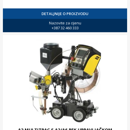
DETALJNIJE O PROIZVODU
Nazovite za cijenu
+387 32 460 333
A2 MULTITRAC S A2/A6 PEK UPRAVLJAČKOM