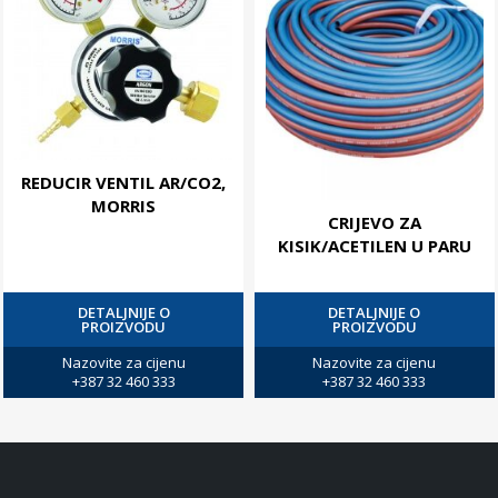
REDUCIR VENTIL AR/CO2,
MORRIS
CRIJEVO ZA
KISIK/ACETILEN U PARU
DETALJNIJE O
DETALJNIJE O
PROIZVODU
PROIZVODU
Nazovite za cijenu
Nazovite za cijenu
+387 32 460 333
+387 32 460 333