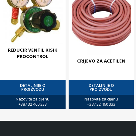
REDUCIR VENTIL KISIK
PROCONTROL
CRIJEVO ZA ACETILEN
DETALJNIJE O
DETALJNIJE O
PROIZVODU
PROIZVODU
Nazovite za cijenu
Nazovite za cijenu
+387 32 460 333
+387 32 460 333