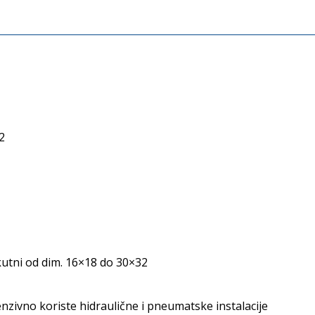
22
utni od dim. 16×18 do 30×32
tenzivno koriste hidraulične i pneumatske instalacije