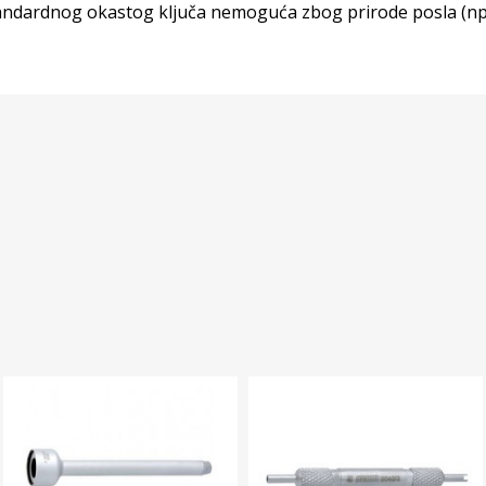
andardnog okastog ključa nemoguća zbog prirode posla (npr. s