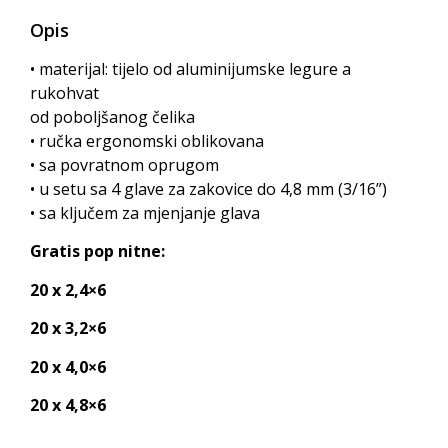
Opis
• materijal: tijelo od aluminijumske legure a
rukohvat
od poboljšanog čelika
• ručka ergonomski oblikovana
• sa povratnom oprugom
• u setu sa 4 glave za zakovice do 4,8 mm (3/16”)
• sa ključem za mjenjanje glava
Gratis pop nitne:
20 x 2,4×6
20 x 3,2×6
20 x 4,0×6
20 x 4,8×6