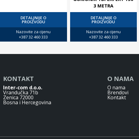
3 METRA
DETALJNIJE O
DETALJNIJE O
PROIZVODU
PROIZVODU
Nazovite za cijenu
Nazovite za cijenu
+387 32 460 333
+387 32 460 333
KONTAKT
O NAMA
Inter-com d.o.o.
O nama
Vrandučka 71b
Brendovi
Zenica 72000
Kontakt
Bosna i Hercegovina