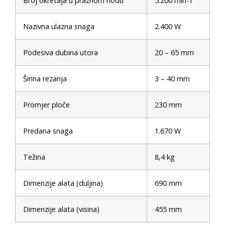
Broj okretaja u praznom hodu
5.200 min-1
Nazivna ulazna snaga
2.400 W
Podesiva dubina utora
20 – 65 mm
Širina rezanja
3 – 40 mm
Promjer ploče
230 mm
Predana snaga
1.670 W
Težina
8,4 kg
Dimenzije alata (duljina)
690 mm
Dimenzije alata (visina)
455 mm