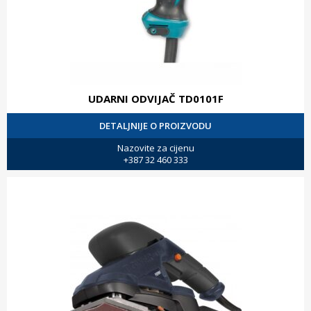
UDARNI ODVIJAČ TD0101F
DETALJNIJE O PROIZVODU
Nazovite za cijenu
+387 32 460 333