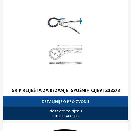
GRIP KLIJEŠTA ZA REZANJE ISPUŠNIH CIJEVI 2082/3
DETALJNIJE O PROIZVODU
Nazovite za cijenu
+387 32 460 333