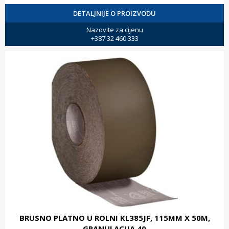
DETALJNIJE O PROIZVODU
Nazovite za cijenu
+387 32 460 333
BRUSNO PLATNO U ROLNI KL385JF, 115MM X 50M,
GRANULACIJA 40