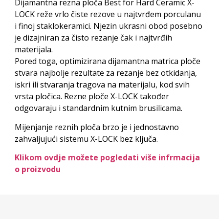
Dijamantna rezna ploča Best for Hard Ceramic X-
LOCK reže vrlo čiste rezove u najtvrđem porculanu
i finoj staklokeramici. Njezin ukrasni obod posebno
je dizajniran za čisto rezanje čak i najtvrđih
materijala.
Pored toga, optimizirana dijamantna matrica ploče
stvara najbolje rezultate za rezanje bez otkidanja,
iskri ili stvaranja tragova na materijalu, kod svih
vrsta pločica. Rezne ploče X-LOCK također
odgovaraju i standardnim kutnim brusilicama.
Mijenjanje reznih ploča brzo je i jednostavno
zahvaljujući sistemu X-LOCK bez ključa.
Klikom ovdje možete pogledati više infrmacija
o proizvodu