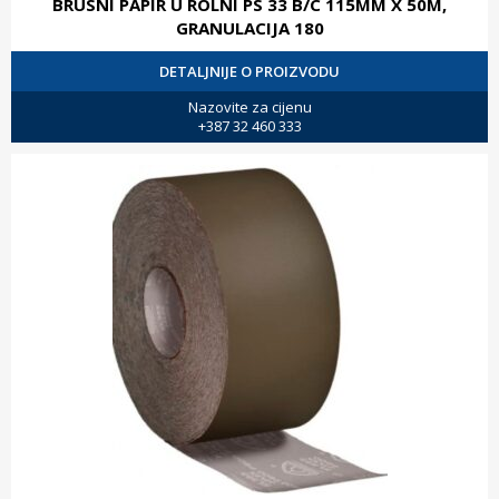
BRUSNI PAPIR U ROLNI PS 33 B/C 115MM X 50M,
GRANULACIJA 180
DETALJNIJE O PROIZVODU
Nazovite za cijenu
+387 32 460 333