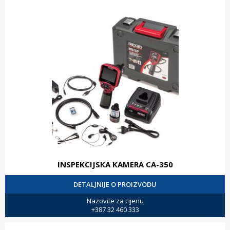
INSPEKCIJSKA KAMERA CA-350
DETALJNIJE O PROIZVODU
Nazovite za cijenu
+387 32 460 333