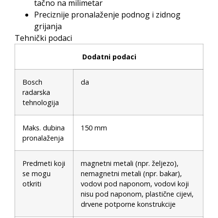
tačno na milimetar
Preciznije pronalaženje podnog i zidnog
grijanja
Tehnički podaci
Dodatni podaci
Bosch
da
radarska
tehnologija
Maks. dubina
150 mm
pronalaženja
Predmeti koji
magnetni metali (npr. željezo),
se mogu
nemagnetni metali (npr. bakar),
otkriti
vodovi pod naponom, vodovi koji
nisu pod naponom, plastične cijevi,
drvene potporne konstrukcije