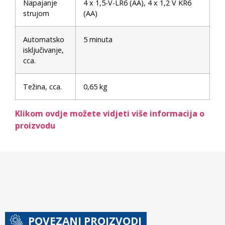
Napajanje
4 x 1,5-V-LR6 (AA), 4 x 1,2 V KR6
strujom
(AA)
Automatsko
5 minuta
isključivanje,
cca.
Težina, cca.
0,65 kg
Klikom ovdje možete vidjeti više informacija o
proizvodu
POVEZANI PROIZVODI