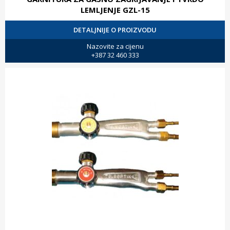
LEMLJENJE GZL-15
DETALJNIJE O PROIZVODU
Nazovite za cijenu
+387 32 460 333