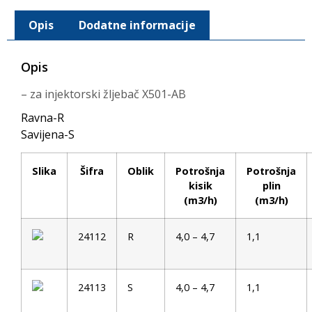
Opis
Dodatne informacije
Opis
– za injektorski žljebač X501-AB
Ravna-R
Savijena-S
Slika
Šifra
Oblik
Potrošnja
Potrošnja
kisik
plin
(m3/h)
(m3/h)
24112
R
4,0 – 4,7
1,1
24113
S
4,0 – 4,7
1,1