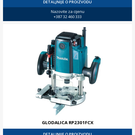
DETALJNIJE O PROIZVODU
Nazovite za cijenu
+387 32 460 333
GLODALICA RP2301FCX
DETALJNIJE O PROIZVODU