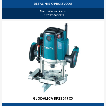
DETALJNIJE O PROIZVODU
Nazovite za cijenu
+387 32 460 333
GLODALICA RP2301FCX