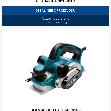
GLODALICA RP1801FX
DETALJNIJE O PROIZVODU
Nazovite za cijenu
+387 32 460 333
BLANJA ZA UTORE KP0810C