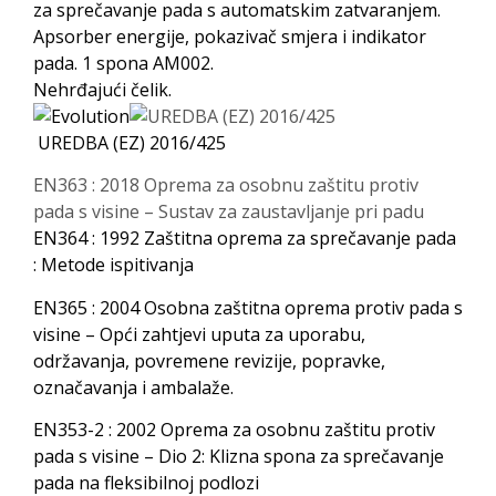
za sprečavanje pada s automatskim zatvaranjem.
Apsorber energije, pokazivač smjera i indikator
pada. 1 spona AM002.
Nehrđajući čelik.
UREDBA (EZ) 2016/425
EN363 : 2018 Oprema za osobnu zaštitu protiv
pada s visine – Sustav za zaustavljanje pri padu
EN364 : 1992 Zaštitna oprema za sprečavanje pada
: Metode ispitivanja
EN365 : 2004 Osobna zaštitna oprema protiv pada s
visine – Opći zahtjevi uputa za uporabu,
održavanja, povremene revizije, popravke,
označavanja i ambalaže.
EN353-2 : 2002 Oprema za osobnu zaštitu protiv
pada s visine – Dio 2: Klizna spona za sprečavanje
pada na fleksibilnoj podlozi