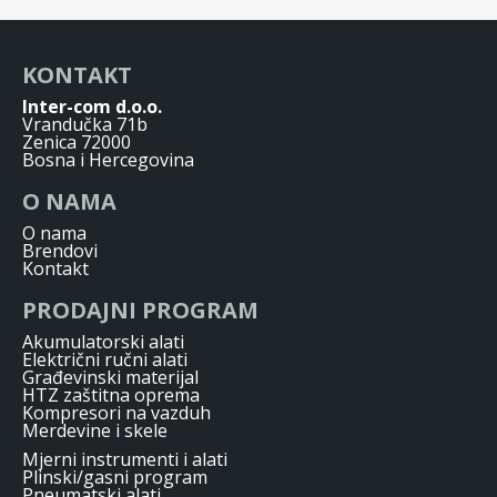
KONTAKT
Inter-com d.o.o.
Vrandučka 71b
Zenica 72000
Bosna i Hercegovina
O NAMA
O nama
Brendovi
Kontakt
PRODAJNI PROGRAM
Akumulatorski alati
Električni ručni alati
Građevinski materijal
HTZ zaštitna oprema
Kompresori na vazduh
Merdevine i skele
Mjerni instrumenti i alati
Plinski/gasni program
Pneumatski alati