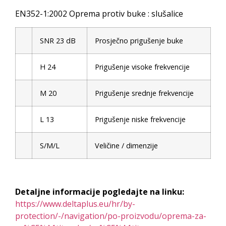
EN352-1:2002 Oprema protiv buke : slušalice
SNR 23 dB
Prosječno prigušenje buke
H 24
Prigušenje visoke frekvencije
M 20
Prigušenje srednje frekvencije
L 13
Prigušenje niske frekvencije
S/M/L
Veličine / dimenzije
Detaljne informacije pogledajte na linku:
https://www.deltaplus.eu/hr/by-
protection/-/navigation/po-proizvodu/oprema-za-