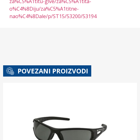
za%C5%A1titu-glve/za%C5%A1tita-
o%C4%8Diju/za%C5%A1titne-
nao%C4%8Dale/p/ST15/53200/53194
POVEZANI PROIZVODI