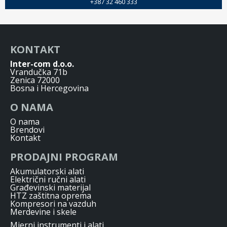
+387 32 460 333
KONTAKT
Inter-com d.o.o.
Vrandučka 71b
Zenica 72000
Bosna i Hercegovina
O NAMA
O nama
Brendovi
Kontakt
PRODAJNI PROGRAM
Akumulatorski alati
Električni ručni alati
Građevinski materijal
HTZ zaštitna oprema
Kompresori na vazduh
Merdevine i skele
Mjerni instrumenti i alati