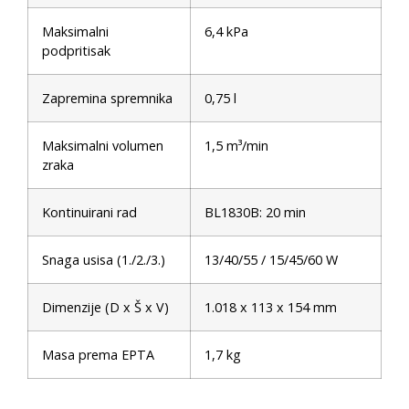
Maksimalni
6,4 kPa
podpritisak
Zapremina spremnika
0,75 l
Maksimalni volumen
1,5 m³/min
zraka
Kontinuirani rad
BL1830B: 20 min
Snaga usisa (1./2./3.)
13/40/55 / 15/45/60 W
Dimenzije (D x Š x V)
1.018 x 113 x 154 mm
Masa prema EPTA
1,7 kg