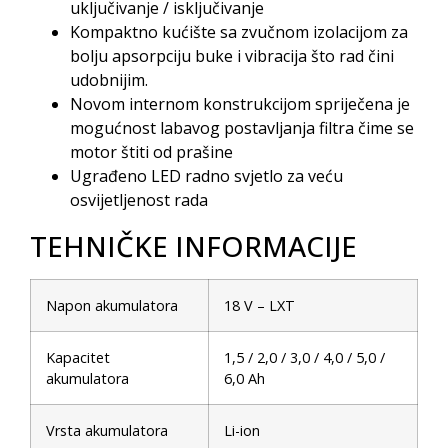
uključivanje / isključivanje
Kompaktno kućište sa zvučnom izolacijom za
bolju apsorpciju buke i vibracija što rad čini
udobnijim.
Novom internom konstrukcijom spriječena je
mogućnost labavog postavljanja filtra čime se
motor štiti od prašine
Ugrađeno LED radno svjetlo za veću
osvijetljenost rada
TEHNIČKE INFORMACIJE
Napon akumulatora
18 V – LXT
Kapacitet
1,5 / 2,0 / 3,0 / 4,0 / 5,0 /
akumulatora
6,0 Ah
Vrsta akumulatora
Li-ion