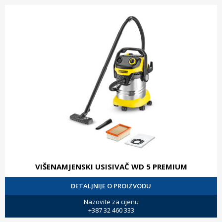
VIŠENAMJENSKI USISIVAČ WD 5 PREMIUM
DETALJNIJE O PROIZVODU
Nazovite za cijenu
+387 32 460 333