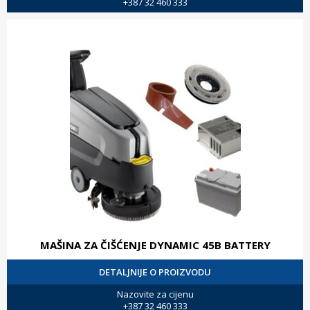
+387 32 460 333
MAŠINA ZA ČIŠĆENJE DYNAMIC 45B BATTERY
DETALJNIJE O PROIZVODU
Nazovite za cijenu
+387 32 460 333