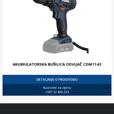
AKUMULATORSKA BUŠILICA ODVIJAČ CDM1143
DETALJNIJE O PROIZVODU
Nazovite za cijenu
+387 32 460 333