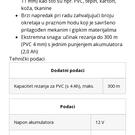
11 mm) kao što su npr. PVC, tepih, karton,
koža, tkanine
Brzi napredak pri radu zahvaljujući broju
okretaja u praznom hodu koji je savršeno
prilagođen mekanim i gipkim materijalima
Ekstremna snaga: učinak rezanja do 300 m
(PVC 4 mm) s jednim punjenjem akumulatora
(2,0 Ah)
Tehnički podaci
Dodatni podaci
Kapacitet rezanja za PVC (s 4 Ah), maks.
300 m
Podaci
Napon akumulatora
12 V